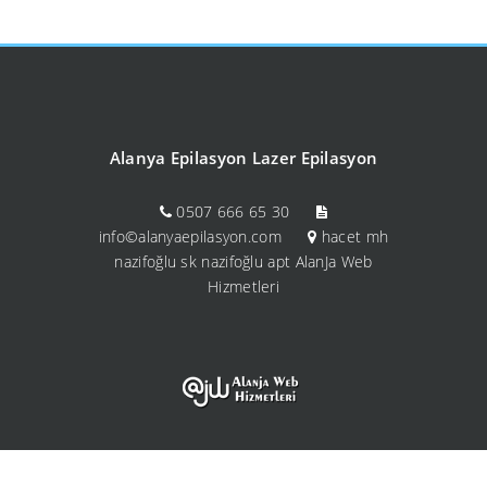
Alanya Epilasyon Lazer Epilasyon
0507 666 65 30
info©alanyaepilasyon.com
hacet mh
nazifoğlu sk nazifoğlu apt AlanJa Web
Hizmetleri