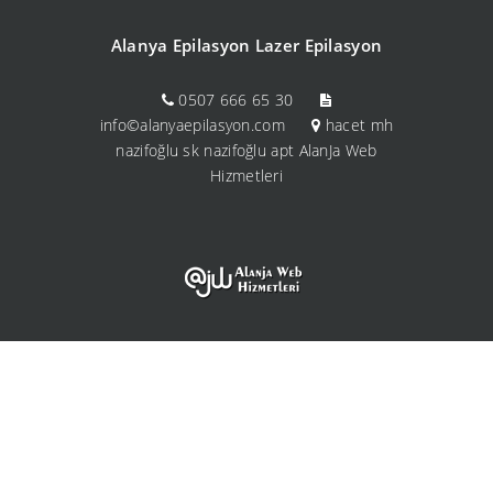
Alanya Epilasyon Lazer Epilasyon
0507 666 65 30
info©alanyaepilasyon.com
hacet mh
nazifoğlu sk nazifoğlu apt AlanJa Web
Hizmetleri